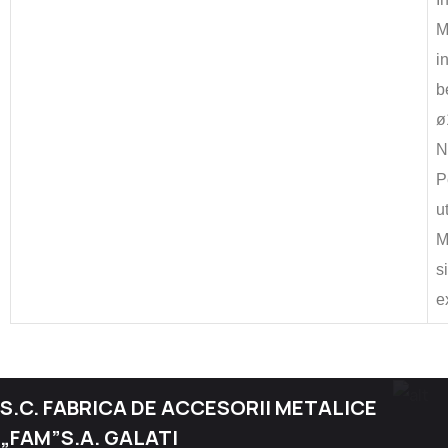
M
i
b
ø
N
P
u
M
s
e
S.C. FABRICA DE ACCESORII METALICE
„FAM”S.A. GALATI