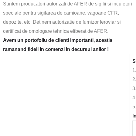
Suntem producatori autorizati de AFER de sigilii si incuietori
speciale pentru sigilarea de camioane, vagoane CFR,
depozite, etc. Detinem autorizatie de furnizor feroviar si
certificat de omologare tehnica eliberat de AFER.
Avem un portofoliu de clienti importanti, acestia
ramanand fideli in comenzi in decursul anilor !
S
1
2
3
4
5
I